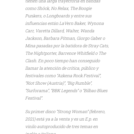
tienen una larga trayectoria en bandas
como Shöck, No Relax, The Boogie
Punkers, o Longboards y entre sus
influencias están LaVern Baker, Wynona
Carr, Varetta Dillard, Walter, Wanda
Jackson, Barbara Pitman, Giorgo Gaber o
Mina pasadas por la batidora de Stray Cats,
The Nightporter, Barrence Whitfield o The
Clash. En poco tiempo han conseguido
llamar la atención de crítica, público y
festivales como “Azkena Rock Festival”,
“Riot Show (Austria)”, “Big Rumble”,
“Surforama”, “BBK Legends” o “Bilbao Blues
Festival”.
Su primer disco “Strong Woman” (febrero,
2021) está ya a la venta y es un E.p. en
vinilo autoproducido de tres temas en
inglés e italiano.