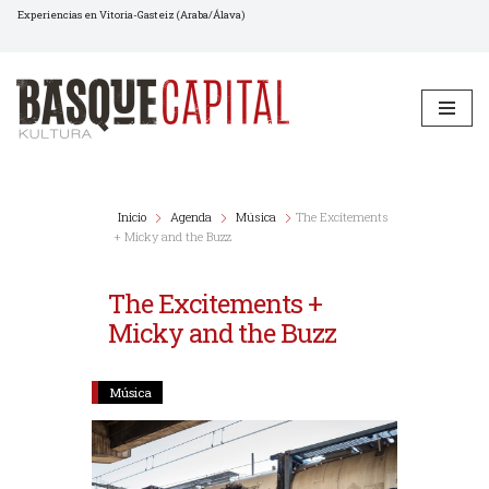
Experiencias en Vitoria-Gasteiz (Araba/Álava)
Saltar
al
contenido
Inicio
Agenda
Música
The Excitements
+ Micky and the Buzz
The Excitements +
Micky and the Buzz
Música