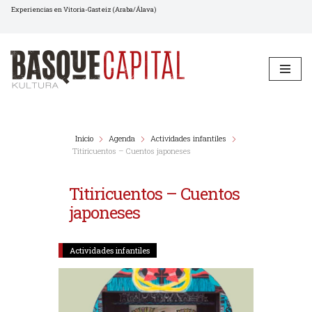
Experiencias en Vitoria-Gasteiz (Araba/Álava)
Saltar
al
contenido
Inicio
Agenda
Actividades infantiles
Titiricuentos – Cuentos japoneses
Titiricuentos – Cuentos
japoneses
Actividades infantiles