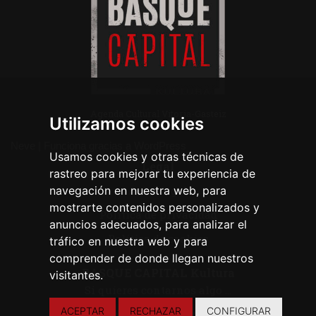
Agenda Cultural Vitoria-Gasteiz
Utilizamos cookies
Neve
| Funciona gracias a
WordPress
Usamos cookies y otras técnicas de
Legal
rastreo para mejorar tu experiencia de
navegación en nuestra web, para
Aviso legal
mostrarte contenidos personalizados y
Política de privacidad
anuncios adecuados, para analizar el
Política de cookies
tráfico en nuestra web y para
comprender de donde llegan nuestros
BASQUE CAPITAL Kultura
visitantes.
Si quieres contarnos algo ...
ACEPTAR
RECHAZAR
CONFIGURAR
CONTACTA CON NOSOTROS