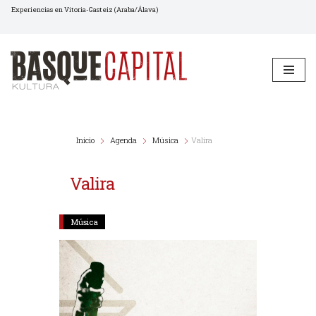
Experiencias en Vitoria-Gasteiz (Araba/Álava)
Saltar
al
contenido
Inicio
Agenda
Música
Valira
Valira
Música