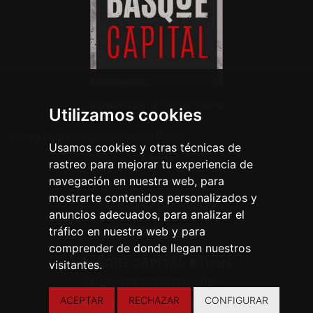
Agenda Cultural Vitoria-Gasteiz
Utilizamos cookies
Neve
| Funciona gracias a
WordPress
Usamos cookies y otras técnicas de
Legal
rastreo para mejorar tu experiencia de
navegación en nuestra web, para
Aviso legal
mostrarte contenidos personalizados y
Política de privacidad
anuncios adecuados, para analizar el
Política de cookies
tráfico en nuestra web y para
comprender de donde llegan nuestros
BASQUE CAPITAL Kultura
visitantes.
Si quieres contarnos algo ...
ACEPTAR
RECHAZAR
CONFIGURAR
CONTACTA CON NOSOTROS