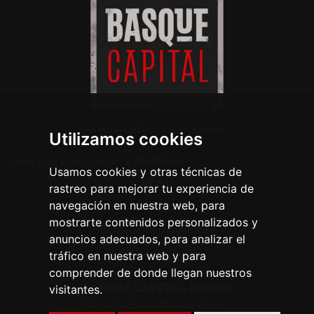
Agenda Cultural Vitoria-Gasteiz
Utilizamos cookies
Neve
| Funciona gracias a
WordPress
Usamos cookies y otras técnicas de
Legal
rastreo para mejorar tu experiencia de
navegación en nuestra web, para
Aviso legal
mostrarte contenidos personalizados y
Política de privacidad
anuncios adecuados, para analizar el
Política de cookies
tráfico en nuestra web y para
comprender de donde llegan nuestros
BASQUE CAPITAL Kultura
visitantes.
Si quieres contarnos algo ...