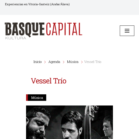
Experiencias en Vitoria-Gasteiz (Araba/Álava)
Saltar
al
contenido
Inicio
Agenda
Música
Vessel Trío
Vessel Trío
Música