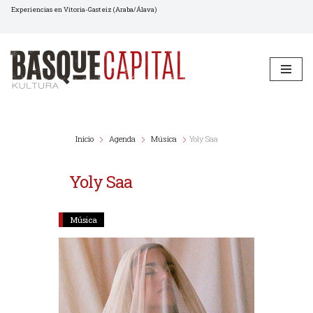
Experiencias en Vitoria-Gasteiz (Araba/Álava)
Saltar
al
contenido
Inicio
Agenda
Música
Yoly Saa
Yoly Saa
Música