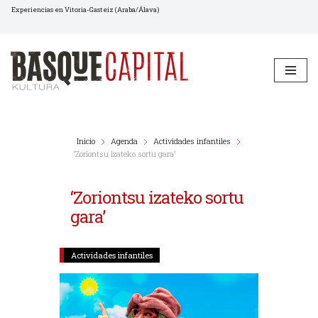
Experiencias en Vitoria-Gasteiz (Araba/Álava)
Saltar
al
contenido
Inicio
Agenda
Actividades infantiles
‘Zoriontsu izateko sortu gara’
‘Zoriontsu izateko sortu
gara’
Actividades infantiles