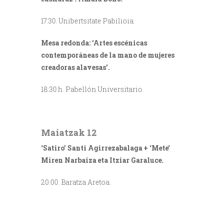
17:30. Unibertsitate Pabilioia.
Mesa redonda: ‘Artes escénicas
contemporáneas de la mano de mujeres
creadoras alavesas’.
18:30 h. Pabellón Universitario.
///
Maiatzak 12
‘Satiro’ Santi Agirrezabalaga + ‘Mete’
Miren Narbaiza eta Itziar Garaluce.
20:00. Baratza Aretoa.
///