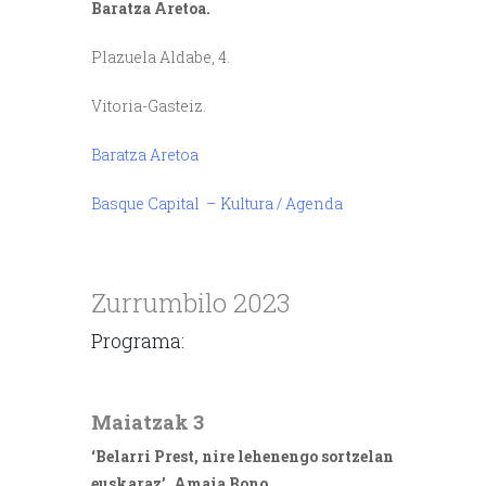
Baratza Aretoa
.
Plazuela Aldabe, 4.
Vitoria-Gasteiz.
Baratza Aretoa
Basque Capital – Kultura / Agenda
///
Zurrumbilo 2023
Programa:
///
Maiatzak 3
‘Belarri Prest, nire lehenengo sortzelan
euskaraz’. Amaia Bono.