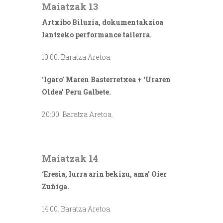
Maiatzak 13
Artxibo Biluzia, dokumentakzioa
lantzeko performance tailerra.
10:00. Baratza Aretoa.
‘Igaro’ Maren Basterretxea + ‘Uraren
Oldea’ Peru Galbete.
20:00. Baratza Aretoa.
///
Maiatzak 14
‘Eresia, lurra arin bekizu, ama’ Oier
Zuñiga.
14:00. Baratza Aretoa.