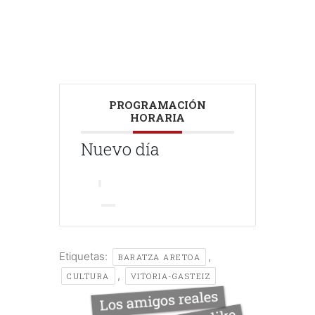
///
PROGRAMACIÓN
HORARIA
Nuevo día
Etiquetas:
,
BARATZA ARETOA
,
CULTURA
VITORIA-GASTEIZ