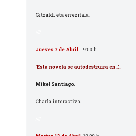
Gitzaldi eta errezitala.
////
Jueves 7 de Abril.
19:00 h.
‘Esta novela se autodestruirá en…’.
Mikel Santiago.
Charla interactiva.
////
Martes 12 de Abril.
19:00 h.