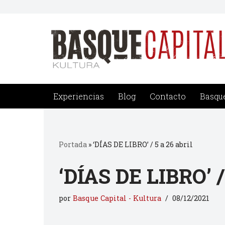
Saltar
al
contenido
Experiencias
Blog
Contacto
Basque
Portada
»
‘DÍAS DE LIBRO’ / 5 a 26 abril
‘DÍAS DE LIBRO’ / 
por
Basque Capital - Kultura
08/12/2021