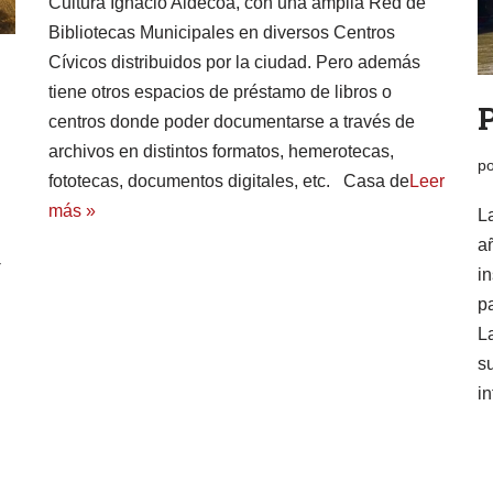
Cultura Ignacio Aldecoa, con una amplia Red de
Bibliotecas Municipales en diversos Centros
Cívicos distribuidos por la ciudad. Pero además
tiene otros espacios de préstamo de libros o
P
centros donde poder documentarse a través de
archivos en distintos formatos, hemerotecas,
p
fototecas, documentos digitales, etc. Casa de
Leer
más »
L
a
-
i
p
La
s
in