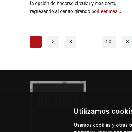
la opción de hacerse circular y más corto,
regresando al centro girando por
Leer más »
1
2
3
…
20
Si
Utilizamos cooki
Usamos cookies y otras té