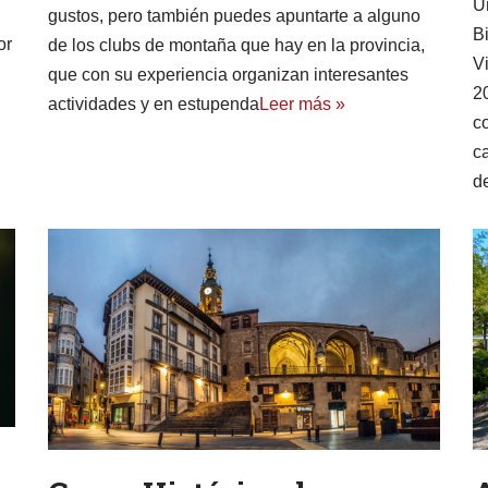
U
gustos, pero también puedes apuntarte a alguno
B
or
de los clubs de montaña que hay en la provincia,
V
que con su experiencia organizan interesantes
20
actividades y en estupenda
Leer más »
c
c
d