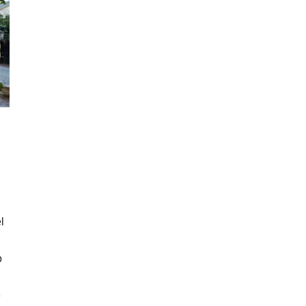
l
o
e