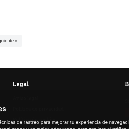
guiente »
Legal
B
Aviso legal
S
es
Política de privacidad
Política de cookies
cnicas de rastreo para mejorar tu experiencia de navegac