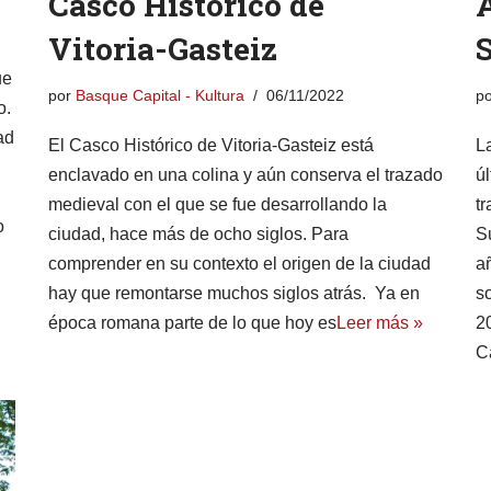
Casco Histórico de
Vitoria-Gasteiz
ue
por
Basque Capital - Kultura
06/11/2022
p
o.
ad
El Casco Histórico de Vitoria-Gasteiz está
L
enclavado en una colina y aún conserva el trazado
ú
medieval con el que se fue desarrollando la
t
o
ciudad, hace más de ocho siglos. Para
S
comprender en su contexto el origen de la ciudad
a
hay que remontarse muchos siglos atrás. Ya en
so
época romana parte de lo que hoy es
Leer más »
2
Ca