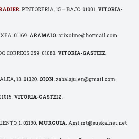
RADIER.
PINTORERIA, 15 – BAJO. 01001.
VITORIA-
XEA. 01169.
ARAMAIO.
orixolme@hotmail.com
O CORREOS 359. 01080.
VITORIA-GASTEIZ.
EA, 13. 01320.
OION.
zabalajulen@gmail.com
01015.
VITORIA-GASTEIZ.
NTO, 1. 01130.
MURGUIA.
Amt.mt@euskalnet.net