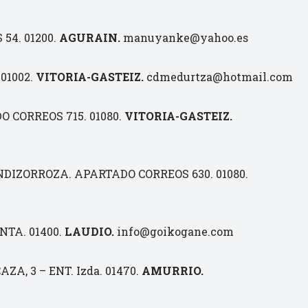
54. 01200.
AGURAIN.
manuyanke@yahoo.es
01002.
VITORIA-GASTEIZ.
cdmedurtza@hotmail.com
 CORREOS 715. 01080.
VITORIA-GASTEIZ.
IZORROZA. APARTADO CORREOS 630. 01080.
TA. 01400.
LAUDIO.
info@goikogane.com
AZA, 3 – ENT. Izda. 01470.
AMURRIO.