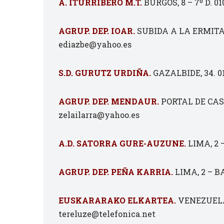
A. ITURRIBERO M.T.
BURGOS, 8 – 7º D. 01
AGRUP. DEP. IOAR.
SUBIDA A LA ERMITA, 
ediazbe@yahoo.es
S.D. GURUTZ URDIÑA.
GAZALBIDE, 34. 0
AGRUP. DEP. MENDAUR.
PORTAL DE CASTI
zelailarra@yahoo.es
A.D. SATORRA GURE-AUZUNE.
LIMA, 2 –
AGRUP. DEP. PEÑA KARRIA.
LIMA, 2 – BA
EUSKARARAKO ELKARTEA.
VENEZUELA, 
tereluze@telefonica.net