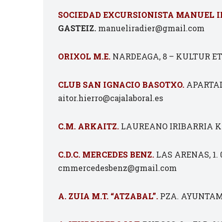
SOCIEDAD EXCURSIONISTA MANUEL I
GASTEIZ.
manueliradier@gmail.com
ORIXOL M.E.
NARDEAGA, 8 – KULTUR ET
CLUB SAN IGNACIO BASOTXO.
APARTAD
aitor.hierro@cajalaboral.es
C.M. ARKAITZ.
LAUREANO IRIBARRIA KAL
C.D.C. MERCEDES BENZ.
LAS ARENAS, 1. 
cmmercedesbenz@gmail.com
A. ZUIA M.T. “ATZABAL”.
PZA. AYUNTAMIE