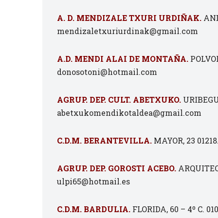
A. D. MENDIZALE TXURI URDIÑAK.
AND
mendizaletxuriurdinak@gmail.com
A.D. MENDI ALAI DE MONTAÑA.
POLVORI
donosotoni@hotmail.com
AGRUP. DEP. CULT. ABETXUKO.
URIBEGUE
abetxukomendikotaldea@gmail.com
C.D.M. BERANTEVILLA.
MAYOR, 23 01218
AGRUP. DEP. GOROSTI ACEBO.
ARQUITEC. 
ulpi65@hotmail.es
C.D.M. BARDULIA.
FLORIDA, 60 – 4º C. 01