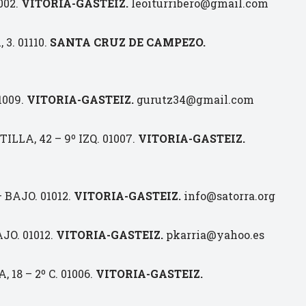
002.
VITORIA-GASTEIZ.
leoiturribero@gmail.com
3. 01110.
SANTA CRUZ DE CAMPEZO.
1009.
VITORIA-GASTEIZ.
gurutz34@gmail.com
LLA, 42 – 9º IZQ. 01007.
VITORIA-GASTEIZ.
 BAJO. 01012.
VITORIA-GASTEIZ.
info@satorra.org
JO. 01012.
VITORIA-GASTEIZ.
pkarria@yahoo.es
18 – 2º C. 01006.
VITORIA-GASTEIZ.