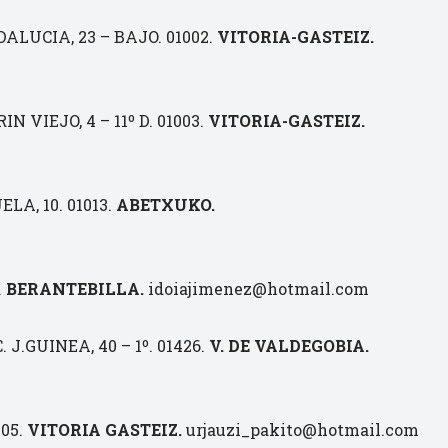
ALUCIA, 23 – BAJO. 01002.
VITORIA-GASTEIZ.
N VIEJO, 4 – 11º D. 01003.
VITORIA-GASTEIZ.
LA, 10. 01013.
ABETXUKO.
.
BERANTEBILLA.
idoiajimenez@hotmail.com
J.GUINEA, 40 – 1º. 01426.
V. DE VALDEGOBIA.
005.
VITORIA GASTEIZ.
urjauzi_pakito@hotmail.com