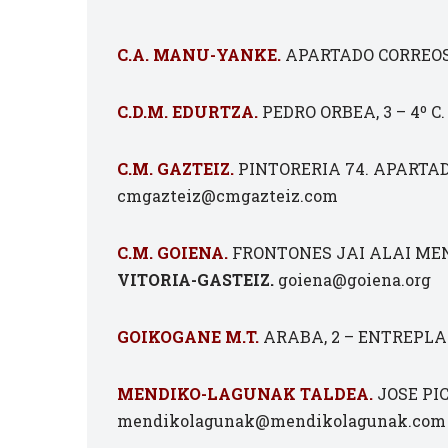
C.A. MANU-YANKE.
APARTADO CORREOS 
C.D.M. EDURTZA.
PEDRO ORBEA, 3 – 4º C. 
C.M. GAZTEIZ.
PINTORERIA 74. APARTADO
cmgazteiz@cmgazteiz.com
C.M. GOIENA.
FRONTONES JAI ALAI MEND
VITORIA-GASTEIZ.
goiena@goiena.org
GOIKOGANE M.T.
ARABA, 2 – ENTREPLAN
MENDIKO-LAGUNAK TALDEA.
JOSE PIC
mendikolagunak@mendikolagunak.com