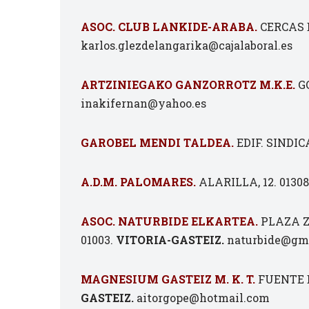
ASOC. CLUB LANKIDE-ARABA.
CERCAS B
karlos.glezdelangarika@cajalaboral.es
ARTZINIEGAKO GANZORROTZ M.K.E.
GO
inakifernan@yahoo.es
GAROBEL MENDI TALDEA.
EDIF. SINDIC
A.D.M. PALOMARES.
ALARILLA, 12. 01308
ASOC. NATURBIDE ELKARTEA.
PLAZA Z
01003.
VITORIA-GASTEIZ.
naturbide@gm
MAGNESIUM GASTEIZ M. K. T.
FUENTE D
GASTEIZ.
aitorgope@hotmail.com