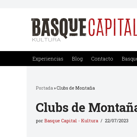
Saltar
al
contenido
Experiencias
Blog
Contacto
Basque
Portada
»
Clubs de Montaña
Clubs de Montañ
por
Basque Capital - Kultura
22/07/2023