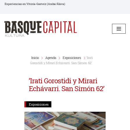
Experiencias en Vitoria-Gasteiz (Araba/Álava)
Saltar
al
contenido
Inicio
Agenda
Exposiciones
‘Irati
Gorostidi y Mirari Echávarri. San Simón 62’
‘Irati Gorostidi y Mirari
Echávarri. San Simón 62’
Exposiciones