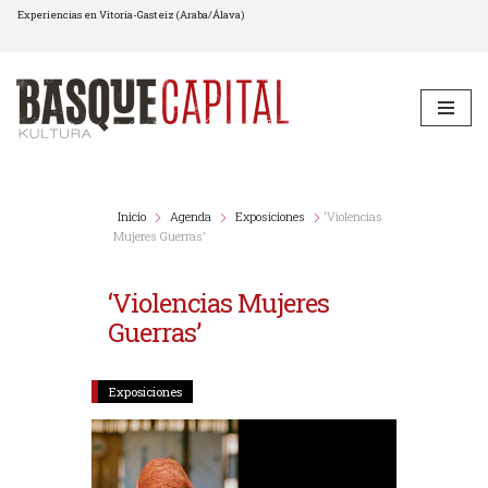
Experiencias en Vitoria-Gasteiz (Araba/Álava)
Saltar
al
contenido
Inicio
Agenda
Exposiciones
‘Violencias
Mujeres Guerras’
‘Violencias Mujeres
Guerras’
Exposiciones