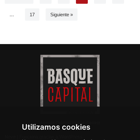
…
17
Siguiente »
Agenda Cultural Vitoria-Gasteiz
Utilizamos cookies
Neve
| Funciona gracias a
WordPress