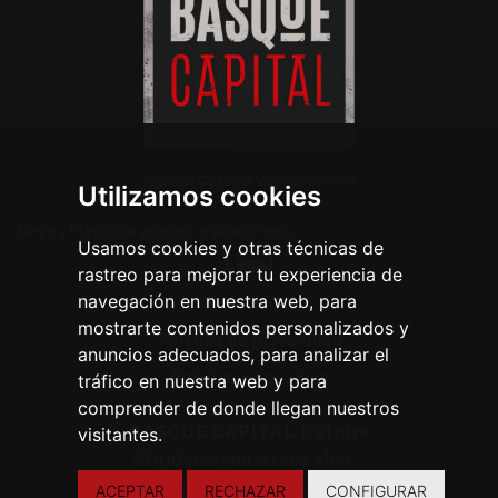
Agenda Cultural Vitoria-Gasteiz
Utilizamos cookies
Neve
| Funciona gracias a
WordPress
Usamos cookies y otras técnicas de
Legal
rastreo para mejorar tu experiencia de
navegación en nuestra web, para
Aviso legal
mostrarte contenidos personalizados y
Política de privacidad
anuncios adecuados, para analizar el
Política de cookies
tráfico en nuestra web y para
comprender de donde llegan nuestros
BASQUE CAPITAL Kultura
visitantes.
Si quieres contarnos algo ...
ACEPTAR
RECHAZAR
CONFIGURAR