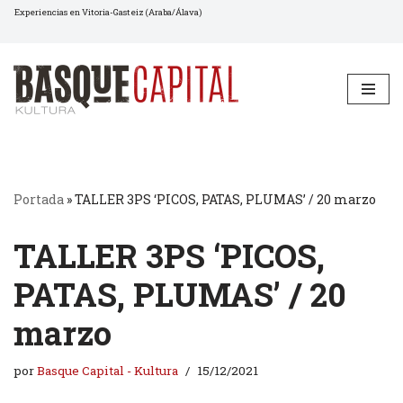
Experiencias en Vitoria-Gasteiz (Araba/Álava)
Saltar
al
contenido
Portada
»
TALLER 3PS ‘PICOS, PATAS, PLUMAS’ / 20 marzo
TALLER 3PS ‘PICOS,
PATAS, PLUMAS’ / 20
marzo
por
Basque Capital - Kultura
15/12/2021