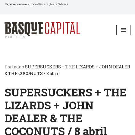
Experiencias en Vitoria-Gasteiz (Araba/Álava)
Saltar
al
contenido
Portada
»
SUPERSUCKERS + THE LIZARDS + JOHN DEALER
& THE COCONUTS / 8 abril
SUPERSUCKERS + THE
LIZARDS + JOHN
DEALER & THE
COCONUTS / 8 abril