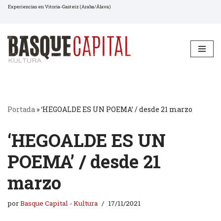
Experiencias en Vitoria-Gasteiz (Araba/Álava)
Saltar
al
contenido
Portada
»
‘HEGOALDE ES UN POEMA’ / desde 21 marzo
‘HEGOALDE ES UN
POEMA’ / desde 21
marzo
por
Basque Capital - Kultura
17/11/2021