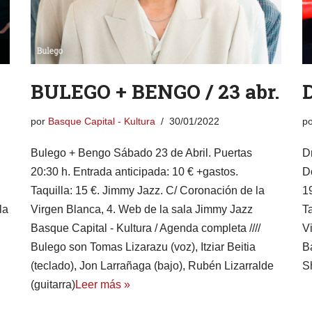
BULEGO + BENGO / 23 abr.
D
por
Basque Capital - Kultura
30/01/2022
p
Bulego + Bengo Sábado 23 de Abril. Puertas
D
20:30 h. Entrada anticipada: 10 € +gastos.
D
Taquilla: 15 €. Jimmy Jazz. C/ Coronación de la
1
la
Virgen Blanca, 4. Web de la sala Jimmy Jazz
T
Basque Capital - Kultura / Agenda completa ////
V
Bulego son Tomas Lizarazu (voz), Itziar Beitia
B
(teclado), Jon Larrañaga (bajo), Rubén Lizarralde
S
(guitarra)
Leer más »