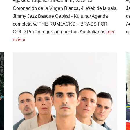
+gastos. Taquilla: 18 €. Jimmy Jazz. C/
+
Coronación de la Virgen Blanca, 4. Web de la sala
J
Jimmy Jazz Basque Capital - Kultura / Agenda
d
completa //// THE RUMJACKS – BRASS FOR
A
GOLD Por fin regresan nuestros Australianos
Leer
c
más »