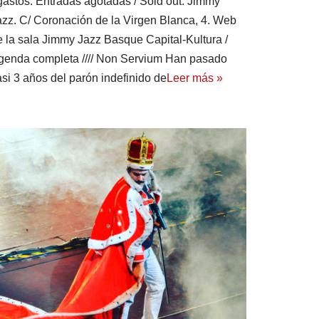
gastos. Entradas agotadas / Sold out. Jimmy
azz. C/ Coronación de la Virgen Blanca, 4. Web
e la sala Jimmy Jazz Basque Capital-Kultura /
genda completa //// Non Servium Han pasado
asi 3 años del parón indefinido de
Leer más »