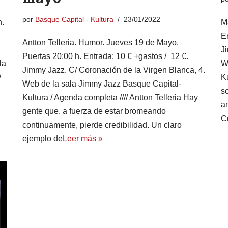
por
Basque Capital - Kultura
23/01/2022
h.
M
En
Antton Telleria. Humor. Jueves 19 de Mayo.
J
Puertas 20:00 h. Entrada: 10 € +gastos / 12 €.
la
W
Jimmy Jazz. C/ Coronación de la Virgen Blanca, 4.
/
Ku
Web de la sala Jimmy Jazz Basque Capital-
s
Kultura / Agenda completa //// Antton Telleria Hay
a
gente que, a fuerza de estar bromeando
C
continuamente, pierde credibilidad. Un claro
ejemplo de
Leer más »