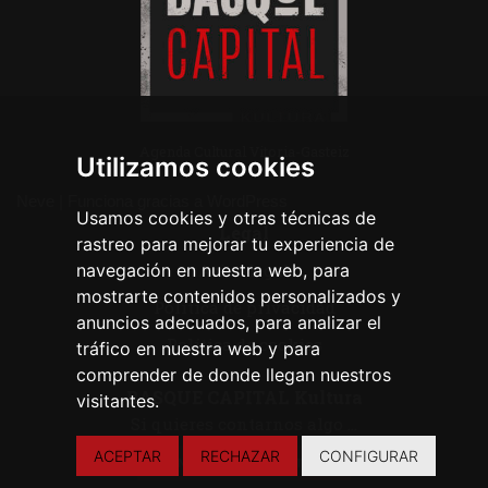
Agenda Cultural Vitoria-Gasteiz
Utilizamos cookies
Neve
| Funciona gracias a
WordPress
Usamos cookies y otras técnicas de
Legal
rastreo para mejorar tu experiencia de
navegación en nuestra web, para
Aviso legal
mostrarte contenidos personalizados y
Política de privacidad
anuncios adecuados, para analizar el
Política de cookies
tráfico en nuestra web y para
comprender de donde llegan nuestros
BASQUE CAPITAL Kultura
visitantes.
Si quieres contarnos algo ...
ACEPTAR
RECHAZAR
CONFIGURAR
CONTACTA CON NOSOTROS