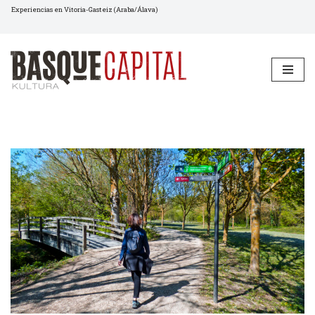
Experiencias en Vitoria-Gasteiz (Araba/Álava)
Saltar
al
contenido